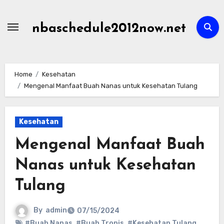
Skip
to
nbaschedule2012now.net
content
Home
Kesehatan
Mengenal Manfaat Buah Nanas untuk Kesehatan Tulang
Kesehatan
Mengenal Manfaat Buah
Nanas untuk Kesehatan
Tulang
By
admin
07/15/2024
#Buah Nanas
,
#Buah Tropis
,
#Kesehatan Tulang