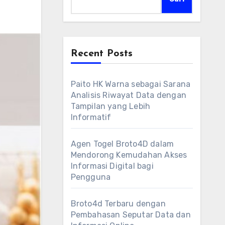
Recent Posts
Paito HK Warna sebagai Sarana
Analisis Riwayat Data dengan
Tampilan yang Lebih
Informatif
Agen Togel Broto4D dalam
Mendorong Kemudahan Akses
Informasi Digital bagi
Pengguna
Broto4d Terbaru dengan
Pembahasan Seputar Data dan