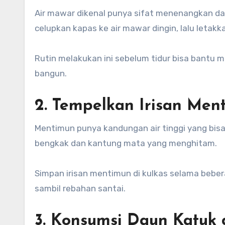
Air mawar dikenal punya sifat menenangkan da
celupkan kapas ke air mawar dingin, lalu letak
Rutin melakukan ini sebelum tidur bisa bantu me
bangun.
2. Tempelkan Irisan Men
Mentimun punya kandungan air tinggi yang bis
bengkak dan kantung mata yang menghitam.
Simpan irisan mentimun di kulkas selama beber
sambil rebahan santai.
3. Konsumsi Daun Katuk 