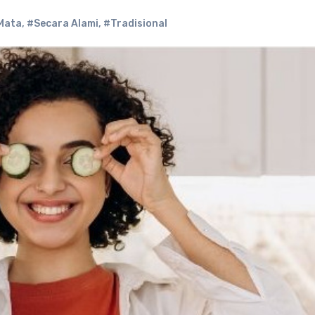
Mata
,
#Secara Alami
,
#Tradisional