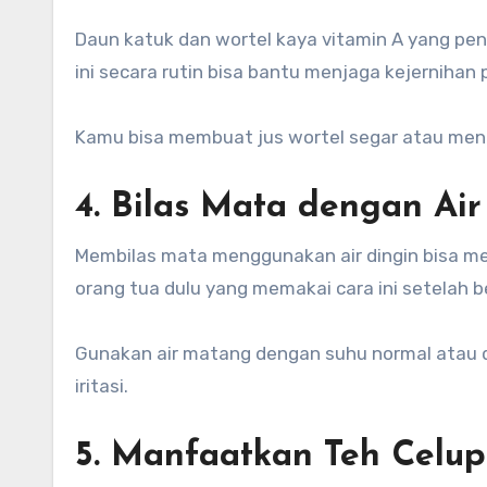
Daun katuk dan wortel kaya vitamin A yang pe
ini secara rutin bisa bantu menjaga kejernihan 
Kamu bisa membuat jus wortel segar atau meng
4. Bilas Mata dengan Air
Membilas mata menggunakan air dingin bisa me
orang tua dulu yang memakai cara ini setelah be
Gunakan air matang dengan suhu normal atau d
iritasi.
5. Manfaatkan Teh Celup