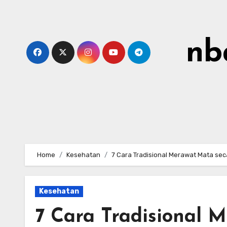
Skip
to
content
nb
Home
Kesehatan
7 Cara Tradisional Merawat Mata sec
Kesehatan
7 Cara Tradisional 