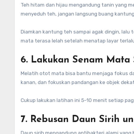
Teh hitam dan hijau mengandung tanin yang 
menyeduh teh, jangan langsung buang kantung
Diamkan kantung teh sampai agak dingin, lalu 
mata terasa lelah setelah menatap layar terlal
6. Lakukan Senam Mata
Melatih otot mata bisa bantu menjaga fokus da
kanan, dan fokuskan pandangan ke objek dekat 
Cukup lakukan latihan ini 5–10 menit setiap pag
7. Rebusan Daun Sirih u
Daun sirih mengandung antibakteri alami yang