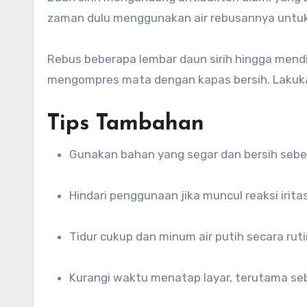
zaman dulu menggunakan air rebusannya untu
Rebus beberapa lembar daun sirih hingga mendid
mengompres mata dengan kapas bersih. Lakukan
Tips Tambahan
Gunakan bahan yang segar dan bersih sebe
Hindari penggunaan jika muncul reaksi iritas
Tidur cukup dan minum air putih secara ru
Kurangi waktu menatap layar, terutama seb