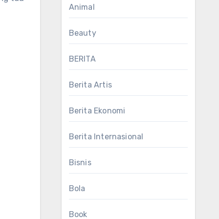
Animal
Beauty
BERITA
Berita Artis
Berita Ekonomi
Berita Internasional
Bisnis
Bola
Book