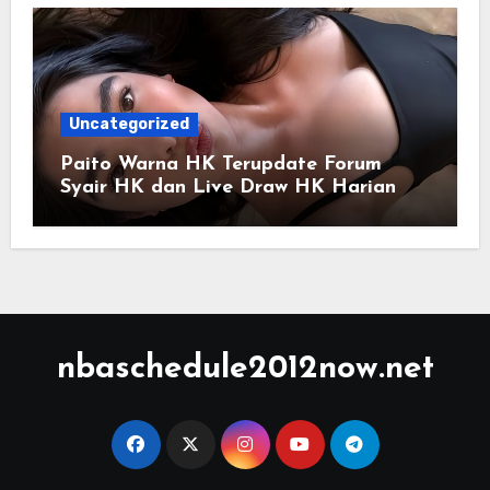
Uncategorized
Paito Warna HK Terupdate Forum
Syair HK dan Live Draw HK Harian
nbaschedule2012now.net