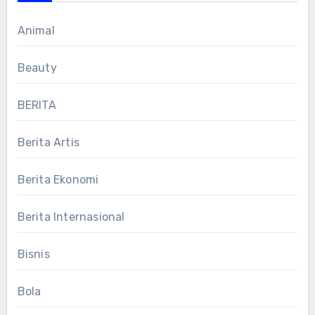
Animal
Beauty
BERITA
Berita Artis
Berita Ekonomi
Berita Internasional
Bisnis
Bola