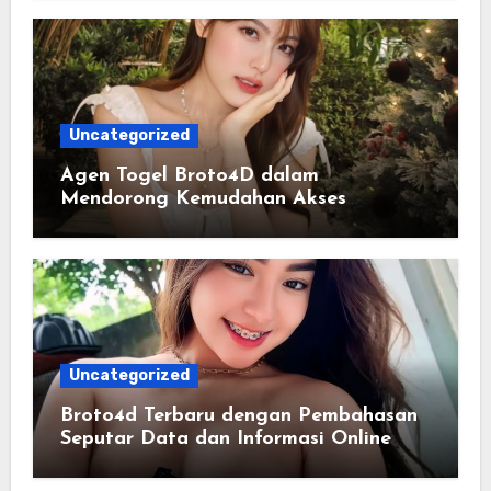
Uncategorized
Agen Togel Broto4D dalam
Mendorong Kemudahan Akses
Informasi Digital bagi Pengguna
Uncategorized
Broto4d Terbaru dengan Pembahasan
Seputar Data dan Informasi Online