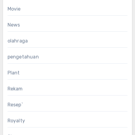
Movie
News
olahraga
pengetahuan
Plant
Rekam
Resep`
Royalty