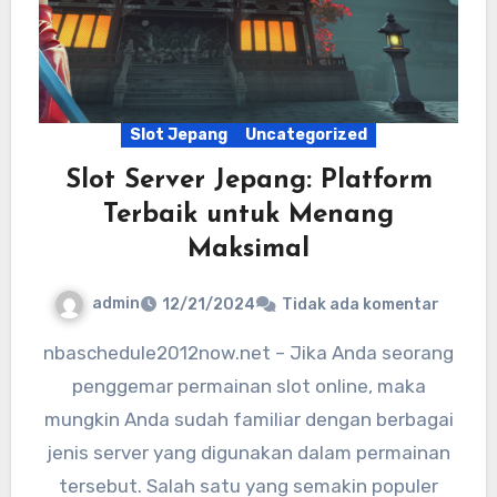
Slot Jepang
Uncategorized
Slot Server Jepang: Platform
Terbaik untuk Menang
Maksimal
admin
12/21/2024
Tidak ada komentar
nbaschedule2012now.net – Jika Anda seorang
penggemar permainan slot online, maka
mungkin Anda sudah familiar dengan berbagai
jenis server yang digunakan dalam permainan
tersebut. Salah satu yang semakin populer