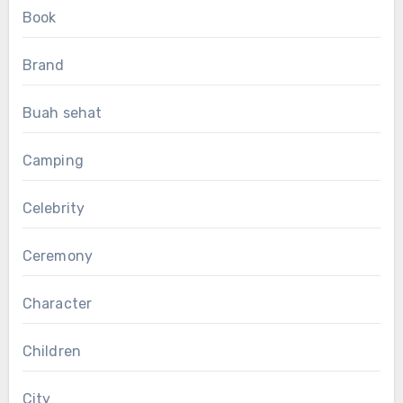
Book
Brand
Buah sehat
Camping
Celebrity
Ceremony
Character
Children
City