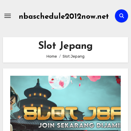
Skip
to
nbaschedule2012now.net
content
Slot Jepang
Home
Slot Jepang