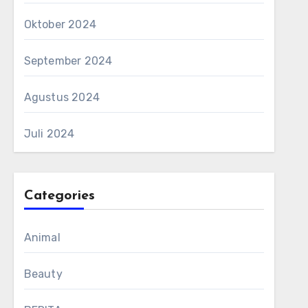
Oktober 2024
September 2024
Agustus 2024
Juli 2024
Categories
Animal
Beauty