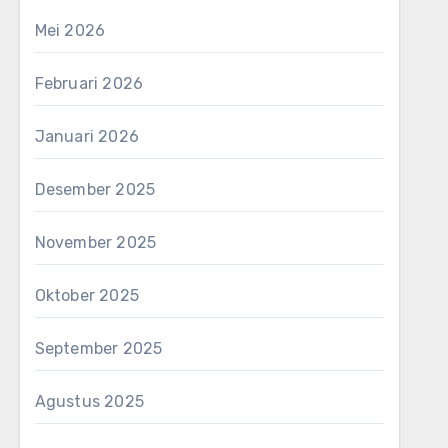
Mei 2026
Februari 2026
Januari 2026
Desember 2025
November 2025
Oktober 2025
September 2025
Agustus 2025