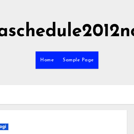
aschedule2012n
Home
Sample Page
ogi