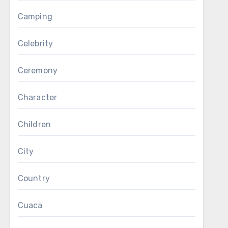
Camping
Celebrity
Ceremony
Character
Children
City
Country
Cuaca