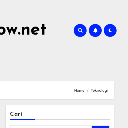
ow.net
Home
Teknologi
Cari