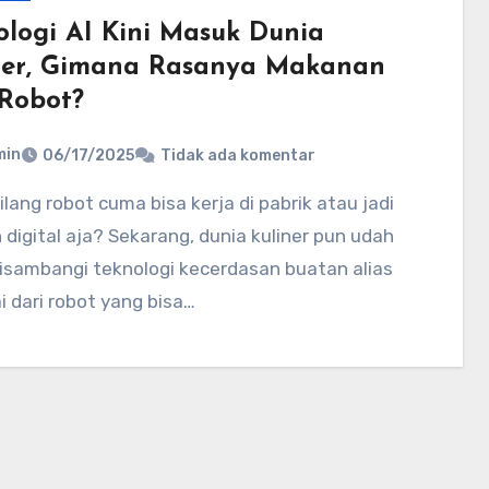
ologi AI Kini Masuk Dunia
ner, Gimana Rasanya Makanan
 Robot?
min
06/17/2025
Tidak ada komentar
 digital aja? Sekarang, dunia kuliner pun udah
disambangi teknologi kecerdasan buatan alias
ai dari robot yang bisa…