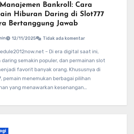
 Manajemen Bankroll: Cara
ain Hiburan Daring di Slot777
ra Bertanggung Jawab
min
12/11/2025
Tidak ada komentar
 daring semakin populer, dan permainan slot
enjadi favorit banyak orang. Khususnya di
7, pemain menemukan berbagai pilihan
nan yang menawarkan kesenangan…
ogi