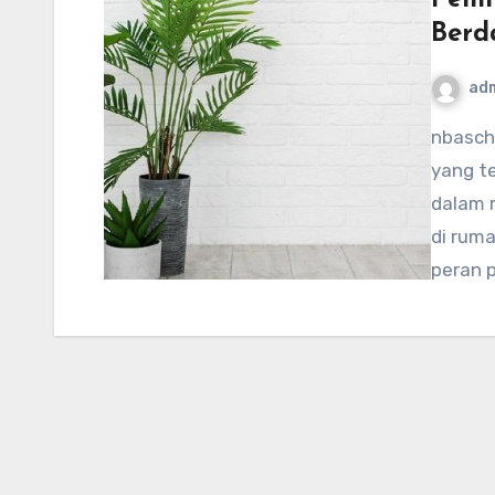
Berd
ad
nbaschedule2012now.net – Memilih tanaman hias
yang t
dalam 
di rum
peran 