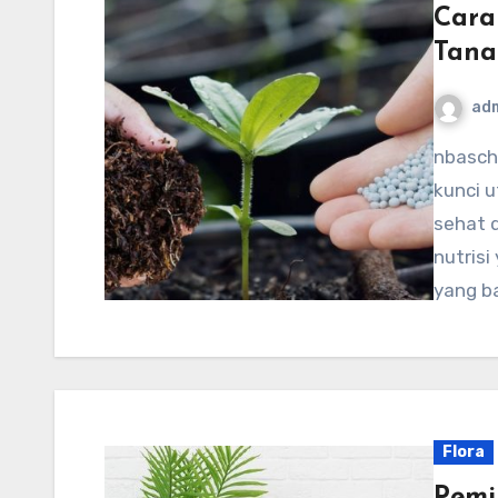
Cara
Tana
ad
nbaschedule2012now.net – Tanah yang subur adalah
kunci 
sehat 
nutrisi
yang b
Flora
Pemi