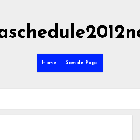
aschedule2012n
Home
Sample Page