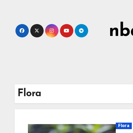
Skip
to
content
nb
Flora
Flora