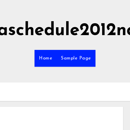
aschedule2012n
Home
Sample Page