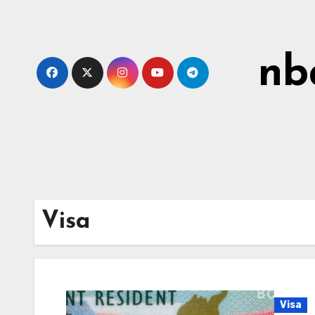
Skip
to
content
nb
Visa
Visa