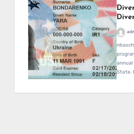
Diver
Diver
ad
nbaschedule2012now.net – The Diversity Visa (DV)
program
annual
State. 