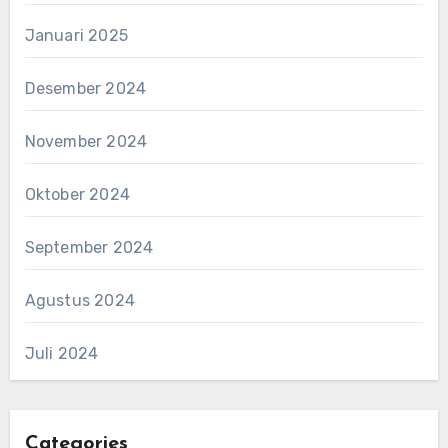
Januari 2025
Desember 2024
November 2024
Oktober 2024
September 2024
Agustus 2024
Juli 2024
Categories