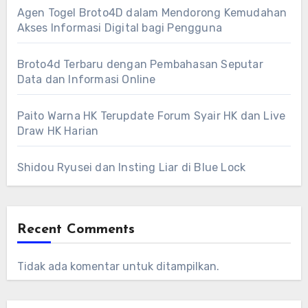
Agen Togel Broto4D dalam Mendorong Kemudahan
Akses Informasi Digital bagi Pengguna
Broto4d Terbaru dengan Pembahasan Seputar
Data dan Informasi Online
Paito Warna HK Terupdate Forum Syair HK dan Live
Draw HK Harian
Shidou Ryusei dan Insting Liar di Blue Lock
Recent Comments
Tidak ada komentar untuk ditampilkan.