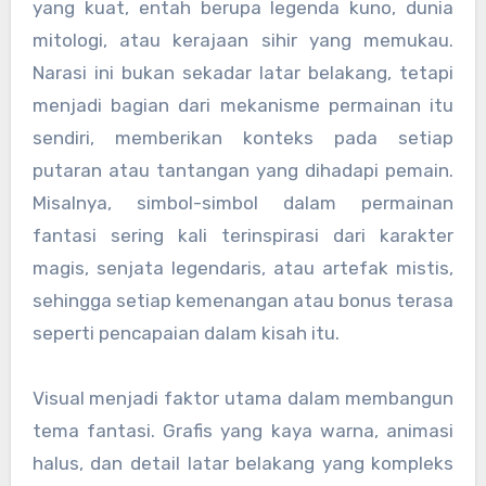
yang kuat, entah berupa legenda kuno, dunia
mitologi, atau kerajaan sihir yang memukau.
Narasi ini bukan sekadar latar belakang, tetapi
menjadi bagian dari mekanisme permainan itu
sendiri, memberikan konteks pada setiap
putaran atau tantangan yang dihadapi pemain.
Misalnya, simbol-simbol dalam permainan
fantasi sering kali terinspirasi dari karakter
magis, senjata legendaris, atau artefak mistis,
sehingga setiap kemenangan atau bonus terasa
seperti pencapaian dalam kisah itu.
Visual menjadi faktor utama dalam membangun
tema fantasi. Grafis yang kaya warna, animasi
halus, dan detail latar belakang yang kompleks