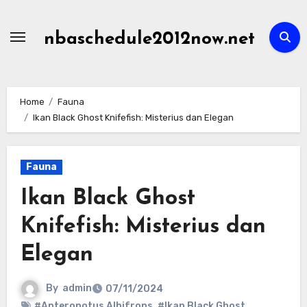
Skip
to
nbaschedule2012now.net
content
Home
Fauna
Ikan Black Ghost Knifefish: Misterius dan Elegan
Fauna
Ikan Black Ghost
Knifefish: Misterius dan
Elegan
By
admin
07/11/2024
#Apteronotus Albifrons
,
#Ikan Black Ghost