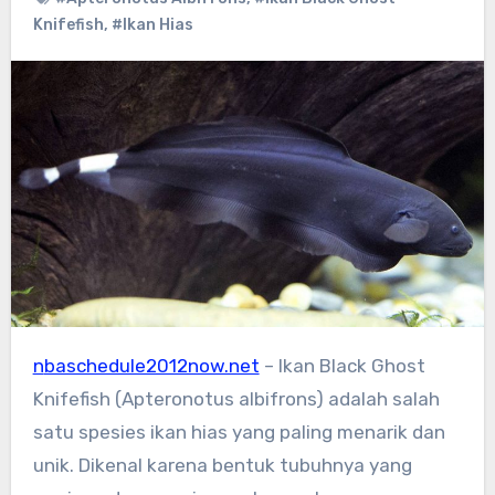
Knifefish
,
#Ikan Hias
nbaschedule2012now.net
– Ikan Black Ghost
Knifefish (Apteronotus albifrons) adalah salah
satu spesies ikan hias yang paling menarik dan
unik. Dikenal karena bentuk tubuhnya yang