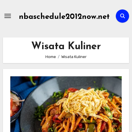
Skip
to
nbaschedule2012now.net
content
Wisata Kuliner
Home
Wisata Kuliner