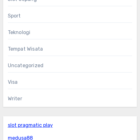
Sport
Teknologi
Tempat Wisata
Uncategorized
Visa
Writer
slot pragmatic play
medusa88