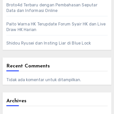
Broto4d Terbaru dengan Pembahasan Seputar
Data dan Informasi Online
Paito Warna HK Terupdate Forum Syair HK dan Live
Draw HK Harian
Shidou Ryusei dan Insting Liar di Blue Lock
Recent Comments
Tidak ada komentar untuk ditampilkan.
Archives