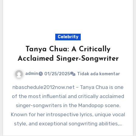
Celebrity
Tanya Chua: A Critically
Acclaimed Singer-Songwriter
admin
01/25/2025
Tidak ada komentar
nbaschedule2012now.net – Tanya Chua is one
of the most influential and critically acclaimed
singer-songwriters in the Mandopop scene.
Known for her introspective lyrics, unique vocal
style, and exceptional songwriting abilities,…