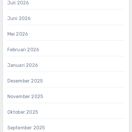
Juli 2026
Juni 2026
Mei 2026
Februari 2026
Januari 2026
Desember 2025
November 2025
Oktober 2025
September 2025