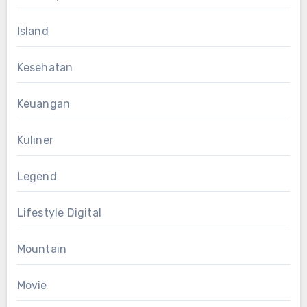
Island
Kesehatan
Keuangan
Kuliner
Legend
Lifestyle Digital
Mountain
Movie