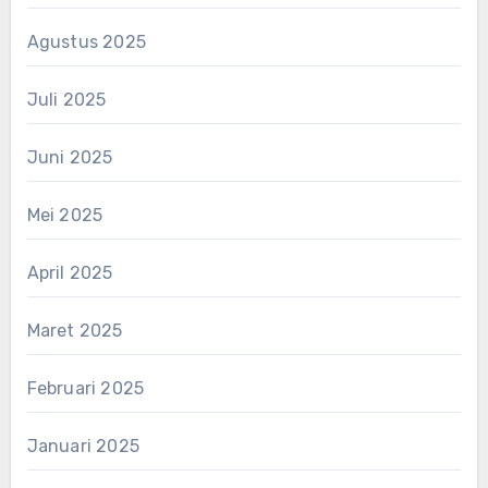
Agustus 2025
Juli 2025
Juni 2025
Mei 2025
April 2025
Maret 2025
Februari 2025
Januari 2025