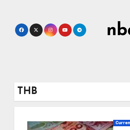
Skip
to
content
nb
THB
Curre