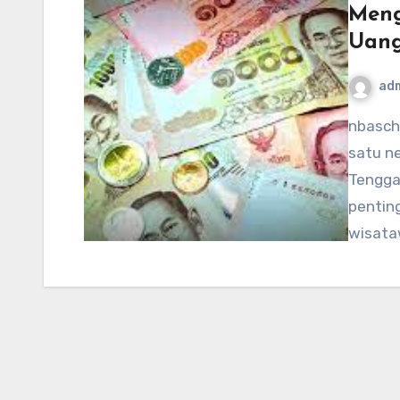
Meng
Uang
ad
nbaschedule2012now.net – Thailand, sebagai salah
satu n
Tengga
pentin
wisataw