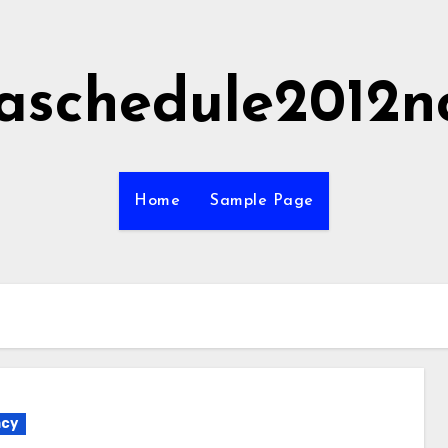
aschedule2012n
Home
Sample Page
ncy