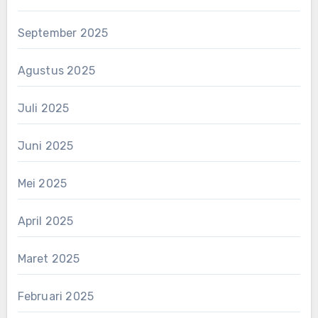
September 2025
Agustus 2025
Juli 2025
Juni 2025
Mei 2025
April 2025
Maret 2025
Februari 2025