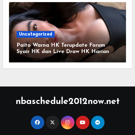
Uncategorized
Paito Warna HK Terupdate Forum
Syair HK dan Live Draw HK Harian
nbaschedule2012now.net