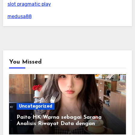
slot pragmatic play
medusa88
You Missed
Uncategorized
Paito HK Warna sebagai Sarana
Analisis Riwayat Data dengan
Tampilan yang Lebih Informatif