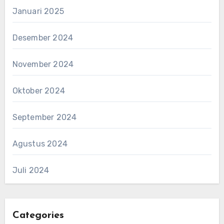
Januari 2025
Desember 2024
November 2024
Oktober 2024
September 2024
Agustus 2024
Juli 2024
Categories