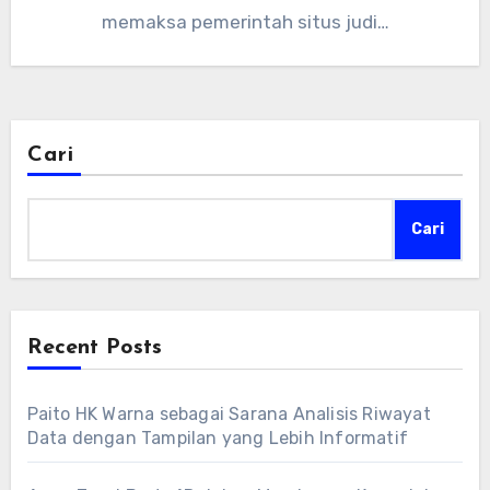
memaksa pemerintah situs judi…
Cari
Cari
Recent Posts
Paito HK Warna sebagai Sarana Analisis Riwayat
Data dengan Tampilan yang Lebih Informatif