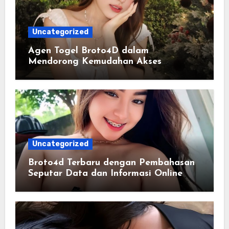
Uncategorized
Agen Togel Broto4D dalam
Mendorong Kemudahan Akses
Informasi Digital bagi Pengguna
Uncategorized
Broto4d Terbaru dengan Pembahasan
Seputar Data dan Informasi Online