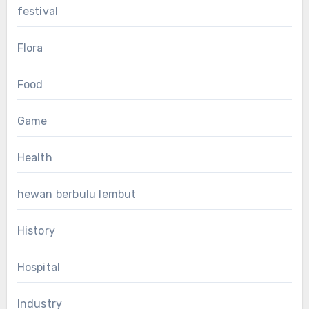
festival
Flora
Food
Game
Health
hewan berbulu lembut
History
Hospital
Industry