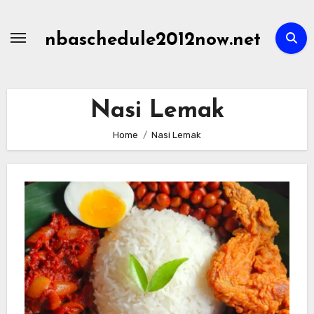
Skip
to
nbaschedule2012now.net
content
Nasi Lemak
Home
Nasi Lemak