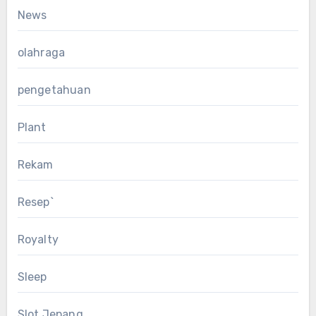
News
olahraga
pengetahuan
Plant
Rekam
Resep`
Royalty
Sleep
Slot Jepang