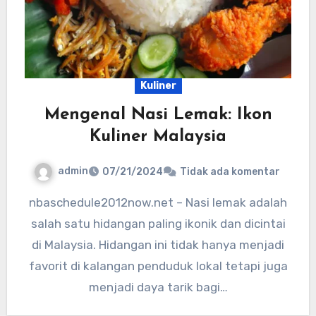
Kuliner
Mengenal Nasi Lemak: Ikon
Kuliner Malaysia
admin
07/21/2024
Tidak ada komentar
nbaschedule2012now.net – Nasi lemak adalah
salah satu hidangan paling ikonik dan dicintai
di Malaysia. Hidangan ini tidak hanya menjadi
favorit di kalangan penduduk lokal tetapi juga
menjadi daya tarik bagi…