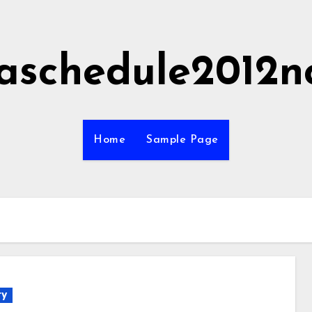
aschedule2012n
Home
Sample Page
ry