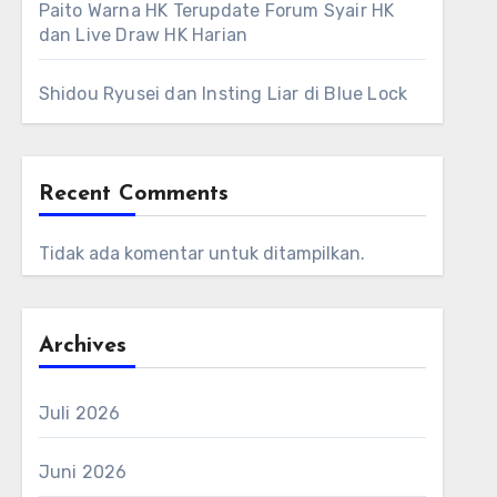
Paito Warna HK Terupdate Forum Syair HK
dan Live Draw HK Harian
Shidou Ryusei dan Insting Liar di Blue Lock
Recent Comments
Tidak ada komentar untuk ditampilkan.
Archives
Juli 2026
Juni 2026