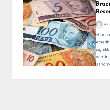
Braz
Resm
ad
nbaschedule2012now.net – Sebagai negara terbesar di
Amerika
signifi
pentin
uangnya