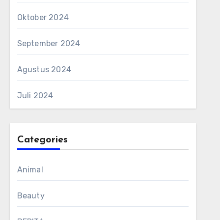
Oktober 2024
September 2024
Agustus 2024
Juli 2024
Categories
Animal
Beauty