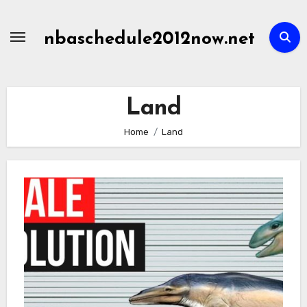
Skip
to
nbaschedule2012now.net
content
Land
Home
Land