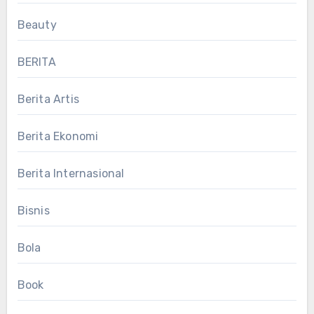
Beauty
BERITA
Berita Artis
Berita Ekonomi
Berita Internasional
Bisnis
Bola
Book