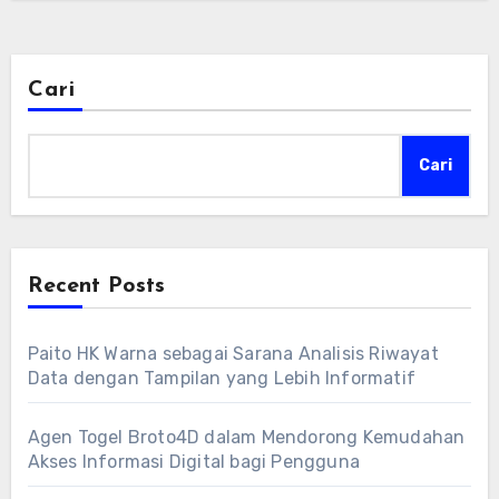
Cari
Cari
Recent Posts
Paito HK Warna sebagai Sarana Analisis Riwayat
Data dengan Tampilan yang Lebih Informatif
Agen Togel Broto4D dalam Mendorong Kemudahan
Akses Informasi Digital bagi Pengguna