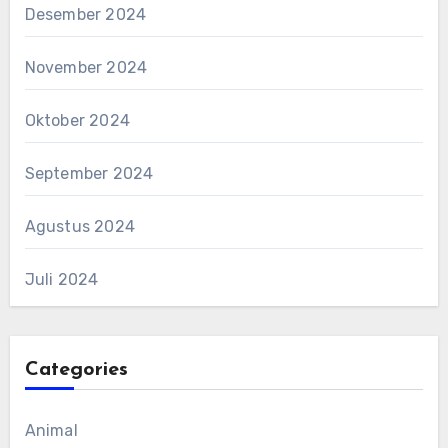
Desember 2024
November 2024
Oktober 2024
September 2024
Agustus 2024
Juli 2024
Categories
Animal