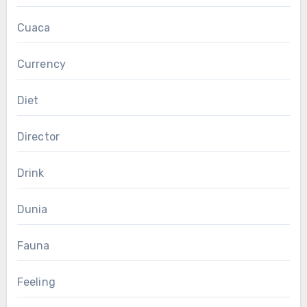
Cuaca
Currency
Diet
Director
Drink
Dunia
Fauna
Feeling