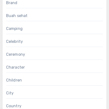
Brand
Buah sehat
Camping
Celebrity
Ceremony
Character
Children
City
Country