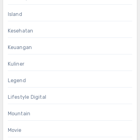
Island
Kesehatan
Keuangan
Kuliner
Legend
Lifestyle Digital
Mountain
Movie