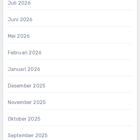
Juli 2026
Juni 2026
Mei 2026
Februari 2026
Januari 2026
Desember 2025
November 2025
Oktober 2025
September 2025