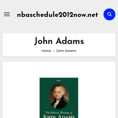
Skip
to
nbaschedule2012now.net
content
John Adams
Home
John Adams