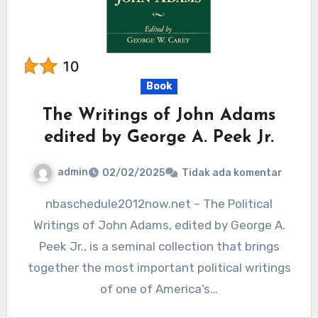
Book
The Writings of John Adams
edited by George A. Peek Jr.
admin
02/02/2025
Tidak ada komentar
nbaschedule2012now.net – The Political
Writings of John Adams, edited by George A.
Peek Jr., is a seminal collection that brings
together the most important political writings
of one of America’s…