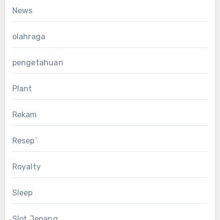
News
olahraga
pengetahuan
Plant
Rekam
Resep`
Royalty
Sleep
Slot Jepang