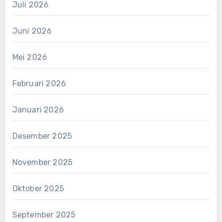
Juli 2026
Juni 2026
Mei 2026
Februari 2026
Januari 2026
Desember 2025
November 2025
Oktober 2025
September 2025