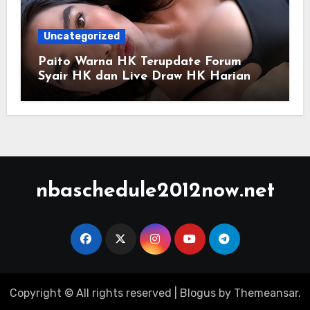
Uncategorized
Paito Warna HK Terupdate Forum
Syair HK dan Live Draw HK Harian
nbaschedule2012now.net
Copyright © All rights reserved
|
Blogus
by
Themeansar
.