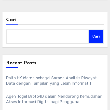
Cari
Cari
Recent Posts
Paito HK Warna sebagai Sarana Analisis Riwayat
Data dengan Tampilan yang Lebih Informatif
Agen Togel Broto4D dalam Mendorong Kemudahan
Akses Informasi Digital bagi Pengguna