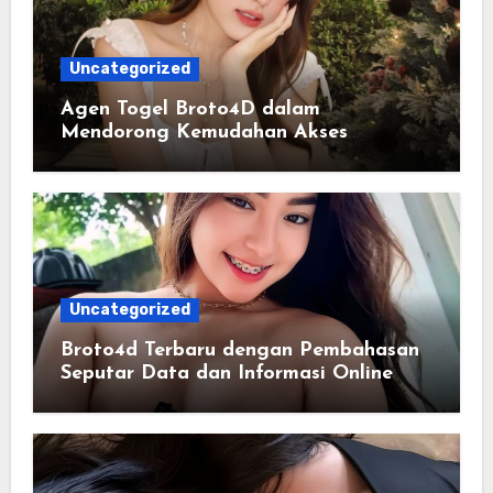
Uncategorized
Agen Togel Broto4D dalam
Mendorong Kemudahan Akses
Informasi Digital bagi Pengguna
Uncategorized
Broto4d Terbaru dengan Pembahasan
Seputar Data dan Informasi Online