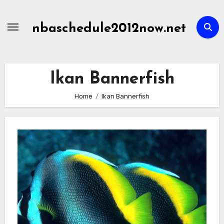
Skip
to
nbaschedule2012now.net
content
Ikan Bannerfish
Home
Ikan Bannerfish