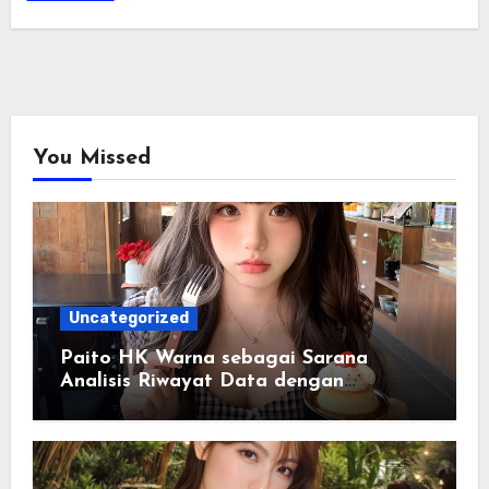
You Missed
Uncategorized
Paito HK Warna sebagai Sarana
Analisis Riwayat Data dengan
Tampilan yang Lebih Informatif