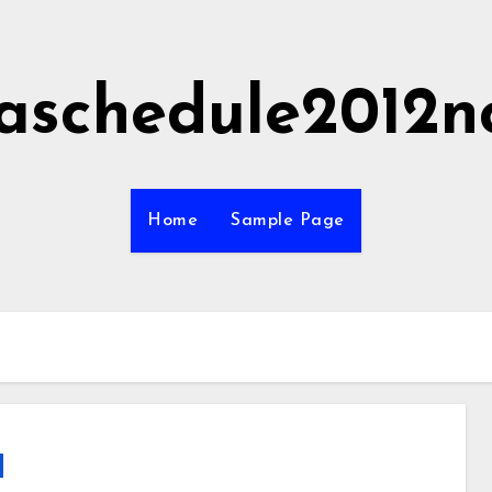
aschedule2012n
Home
Sample Page