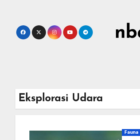
Skip
to
content
nb
Eksplorasi Udara
Fauna