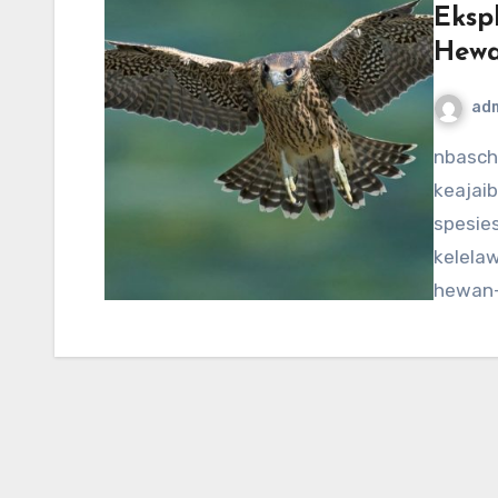
Eksp
Hewa
ad
nbaschedule2012now.net – Dunia udara penuh dengan
keajaib
spesie
kelelaw
hewan-