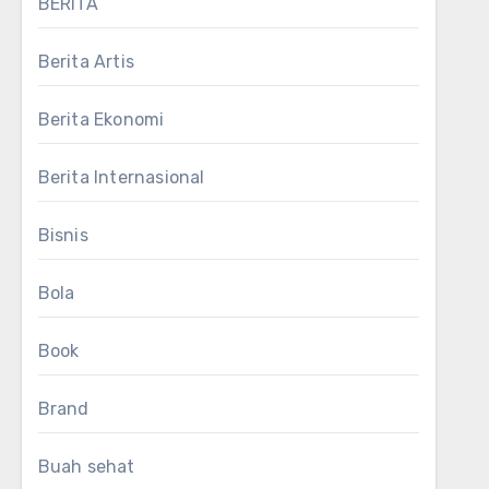
BERITA
Berita Artis
Berita Ekonomi
Berita Internasional
Bisnis
Bola
Book
Brand
Buah sehat