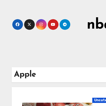
Skip
to
content
nb
Apple
Uncat