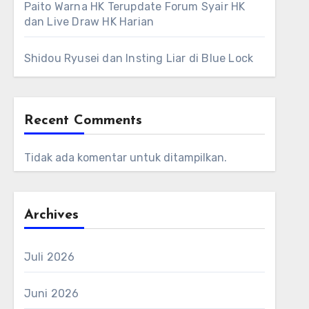
Paito Warna HK Terupdate Forum Syair HK
dan Live Draw HK Harian
Shidou Ryusei dan Insting Liar di Blue Lock
Recent Comments
Tidak ada komentar untuk ditampilkan.
Archives
Juli 2026
Juni 2026