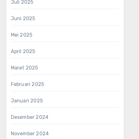
Juli 2025
Juni 2025
Mei 2025
April 2025
Maret 2025
Februari 2025
Januari 2025
Desember 2024
November 2024