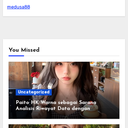
medusa88
You Missed
Uncategorized
Paito HK Warna sebagai Sarana
Analisis Riwayat Data dengan
Tampilan yang Lebih Informatif