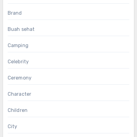
Brand
Buah sehat
Camping
Celebrity
Ceremony
Character
Children
City