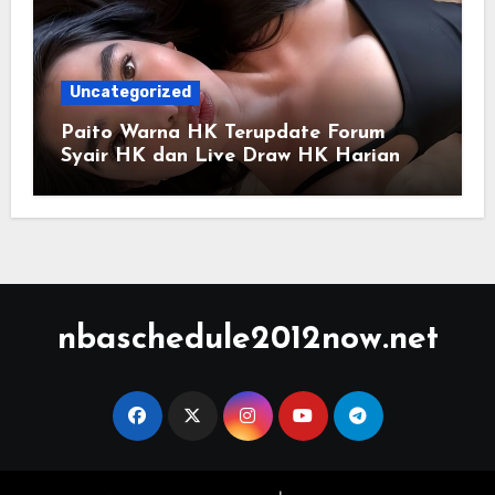
Uncategorized
Paito Warna HK Terupdate Forum
Syair HK dan Live Draw HK Harian
nbaschedule2012now.net