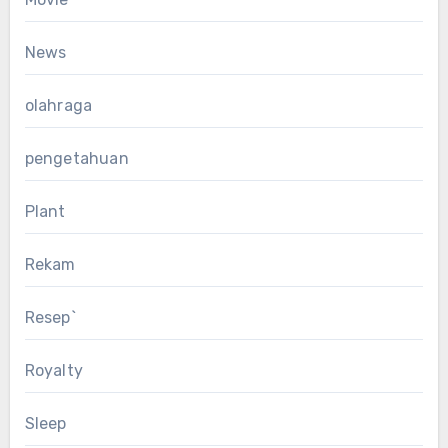
News
olahraga
pengetahuan
Plant
Rekam
Resep`
Royalty
Sleep