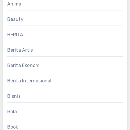
Animal
Beauty
BERITA
Berita Artis
Berita Ekonomi
Berita Internasional
Bisnis
Bola
Book