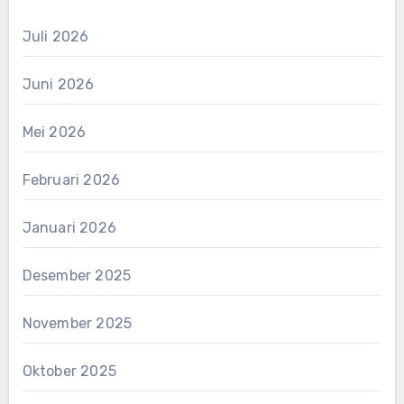
Juli 2026
Juni 2026
Mei 2026
Februari 2026
Januari 2026
Desember 2025
November 2025
Oktober 2025