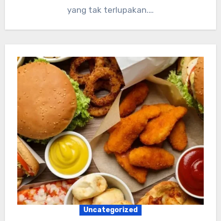
yang tak terlupakan.…
Uncategorized