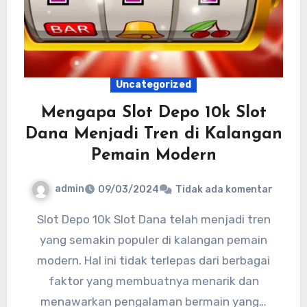
Uncategorized
Mengapa Slot Depo 10k Slot
Dana Menjadi Tren di Kalangan
Pemain Modern
admin
09/03/2024
Tidak ada komentar
Slot Depo 10k Slot Dana telah menjadi tren
yang semakin populer di kalangan pemain
modern. Hal ini tidak terlepas dari berbagai
faktor yang membuatnya menarik dan
menawarkan pengalaman bermain yang…