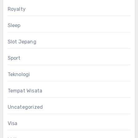
Royalty
Sleep
Slot Jepang
Sport
Teknologi
Tempat Wisata
Uncategorized
Visa