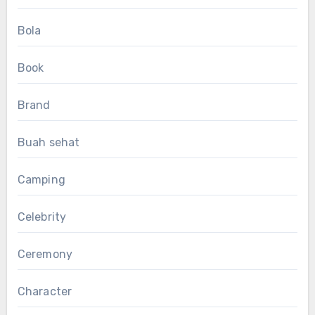
Bola
Book
Brand
Buah sehat
Camping
Celebrity
Ceremony
Character