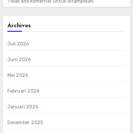
Tidak ada komentar untuk ditampilkan.
Archives
Juli 2026
Juni 2026
Mei 2026
Februari 2026
Januari 2026
Desember 2025