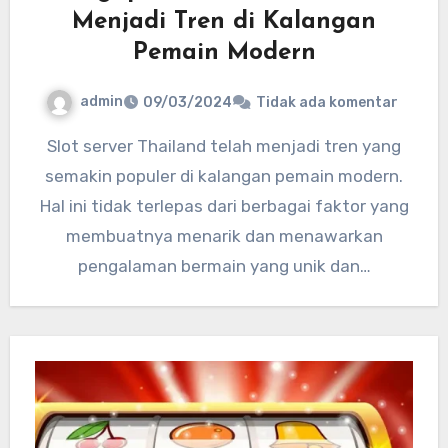
Menjadi Tren di Kalangan
Pemain Modern
admin
09/03/2024
Tidak ada komentar
Slot server Thailand telah menjadi tren yang
semakin populer di kalangan pemain modern.
Hal ini tidak terlepas dari berbagai faktor yang
membuatnya menarik dan menawarkan
pengalaman bermain yang unik dan…