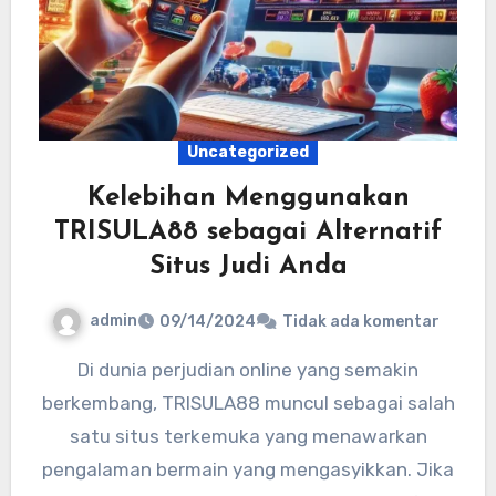
Uncategorized
Kelebihan Menggunakan
TRISULA88 sebagai Alternatif
Situs Judi Anda
admin
09/14/2024
Tidak ada komentar
Di dunia perjudian online yang semakin
berkembang, TRISULA88 muncul sebagai salah
satu situs terkemuka yang menawarkan
pengalaman bermain yang mengasyikkan. Jika