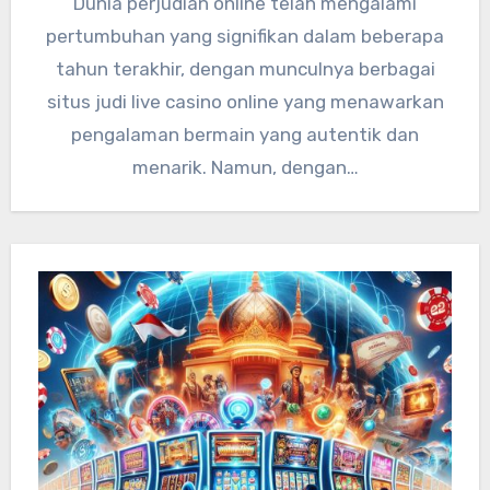
Dunia perjudian online telah mengalami
pertumbuhan yang signifikan dalam beberapa
tahun terakhir, dengan munculnya berbagai
situs judi live casino online yang menawarkan
pengalaman bermain yang autentik dan
menarik. Namun, dengan…