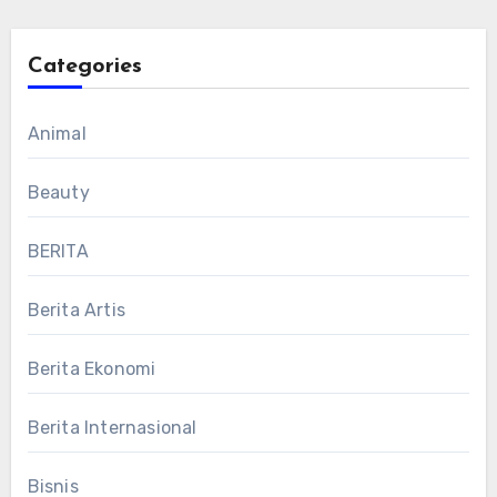
Categories
Animal
Beauty
BERITA
Berita Artis
Berita Ekonomi
Berita Internasional
Bisnis