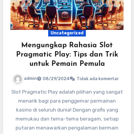
Uncategorized
Mengungkap Rahasia Slot
Pragmatic Play: Tips dan Trik
untuk Pemain Pemula
admin
08/29/2024
Tidak ada komentar
Slot Pragmatic Play adalah pilihan yang sangat
menarik bagi para penggemar permainan
kasino di seluruh dunia! Dengan grafis yang
memukau dan tema-tema beragam, setiap
putaran menawarkan pengalaman bermain