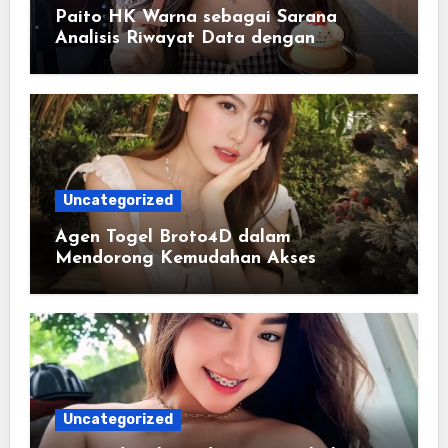
Paito HK Warna sebagai Sarana
Analisis Riwayat Data dengan
Tampilan yang Lebih Informatif
Uncategorized
Agen Togel Broto4D dalam
Mendorong Kemudahan Akses
Informasi Digital bagi Pengguna
Uncategorized