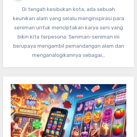
Di tengah kesibukan kota, ada sebuah
keunikan alam yang selalu menginspirasi para
seniman untuk menciptakan karya seni yang
bikin kita terpesona. Seniman-seniman ini
berupaya mengambil pemandangan alam dan
menganalogikannya sebagai…